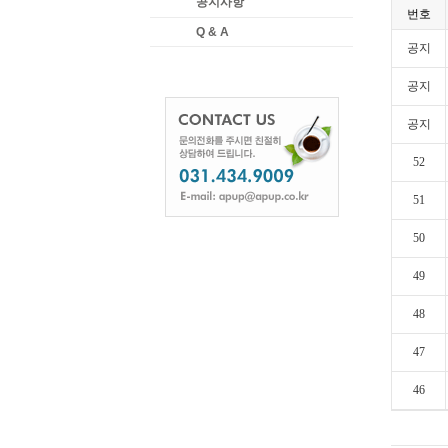
공지사항
번호
Q & A
공지
공지
공지
52
51
50
49
48
47
46